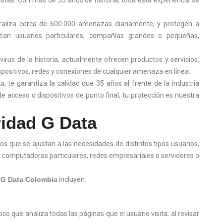
stas. Con más de 35 años de historia, toda esta experiencia se
raliza cerca de 600.000 amenazas diariamente, y protegen a
ean usuarios particulares, compañías grandes o pequeñas,
virus de la historia; actualmente ofrecen productos y servicios,
spositivos, redes y conexiones de cualquier amenaza en línea.
ia
, te garantiza la calidad que 35 años al frente de la industria
e acceso o dispositivos de punto final, tu protección es nuestra
ridad G Data
s que se ajustan a las necesidades de distintos tipos usuarios,
n computadoras particulares, redes empresariales o servidores o
s G Data Colombia
incluyen:
o que analiza todas las páginas que el usuario visita; al revisar