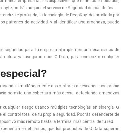
formática empresarial; los dispositivos que usan tus empleados,
byte, podrás adquirir el servicio de Seguridad de puesto final.
aprendizaje profundo, la tecnología de DeepRay, desarrollada por
os patrones de actividad; y al identificar una amenaza, puede
ece seguridad para tu empresa al implementar mecanismos de
structura ya asegurada por G Data, para minimizar cualquier
especial?
nan usando simultáneamente dos motores de escaneo, uno propio
ncia permite una cobertura más densa, detectando amenazas
cualquier riesgo usando múltiples tecnologías en sinergia,
G
 el control total de tu propia seguridad. Podrás defenderte de
spositivo más remoto hasta la terminal más central de tu red.
a experiencia en el campo, que los productos de G Data superan