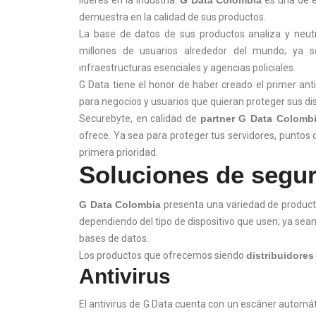
líderes en la industria.
G Data Colombia
es una de e
demuestra en la calidad de sus productos.
La base de datos de sus productos analiza y neut
millones de usuarios alrededor del mundo; ya s
infraestructuras esenciales y agencias policiales.
G Data tiene el honor de haber creado el primer anti
para negocios y usuarios que quieran proteger sus di
Securebyte, en calidad de
partner G Data Colomb
ofrece. Ya sea para proteger tus servidores, puntos d
primera prioridad.
Soluciones de segu
G Data Colombia
presenta una variedad de producto
dependiendo del tipo de dispositivo que usen; ya sea
bases de datos.
Los productos que ofrecemos siendo
distribuidore
Antivirus
El antivirus de G Data cuenta con un escáner automátic