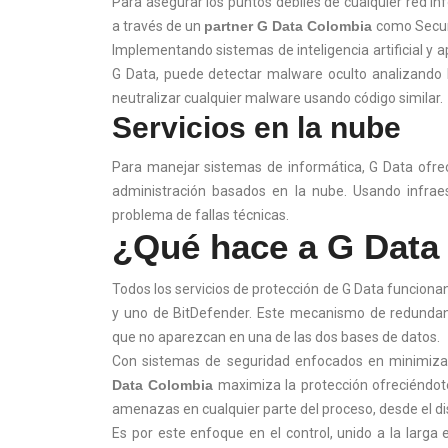
Para asegurar los puntos débiles de cualquier red in
a través de un
partner G Data Colombia
como Secure
Implementando sistemas de inteligencia artificial y 
G Data, puede detectar malware oculto analizando l
neutralizar cualquier malware usando código similar.
Servicios en la nube
Para manejar sistemas de informática, G Data ofr
administración basados en la nube. Usando infrae
problema de fallas técnicas.
¿Qué hace a G Data 
Todos los servicios de protección de G Data funcio
y uno de BitDefender. Este mecanismo de redunda
que no aparezcan en una de las dos bases de datos.
Con sistemas de seguridad enfocados en minimizar 
Data Colombia
maximiza la protección ofreciéndote
amenazas en cualquier parte del proceso, desde el di
Es por este enfoque en el control, unido a la larg