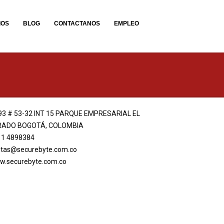
IOS
BLOG
CONTACTANOS
EMPLEO
93 # 53-32 INT 15 PARQUE EMPRESARIAL EL
RADO BOGOTÁ, COLOMBIA
 1 4898384
tas@securebyte.com.co
w.securebyte.com.co