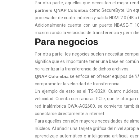
Por otra parte, aquellos que necesiten el mejor re
partners QNAP Colombia
como SecureByte. Un equi
procesador de cuatro núcleos y salida HDMI 2.0 (4K a 6
Adicionalmente cuenta con un puerto NBASE-T 1
maximizando la velocidad de transferencia y permitie
Para negocios
Por otra parte, los negocios suelen necesitar compa
significa que es importante tener una base en común 
no ralentizar la transferencia de dichos archivos.
QNAP Colombia
se enfoca en ofrecer equipos de NA
comprometer la velocidad de transferencia.
Un ejemplo de esto es el TS-832X. Cuatro núcleos
velocidad. Cuenta con ranuras PCIe, que le otorgan m
red inalámbrica QWA-AC2600, se convierte también
conectarse directamente a internet.
Para aquellos con aún mayores necesidades de alma
núcleos. Al añadir una tarjeta gráfica del nivel apro
aprendizaje automático e inteligencia artificial; e