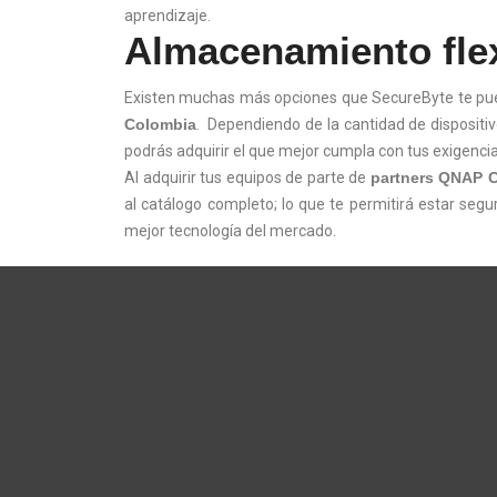
aprendizaje.
Almacenamiento flex
Existen muchas más opciones que SecureByte te pue
Colombia
. Dependiendo de la cantidad de dispositi
podrás adquirir el que mejor cumpla con tus exigencia
Al adquirir tus equipos de parte de
partners QNAP 
al catálogo completo; lo que te permitirá estar seg
mejor tecnología del mercado.